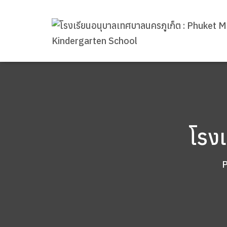
โรงเ
P