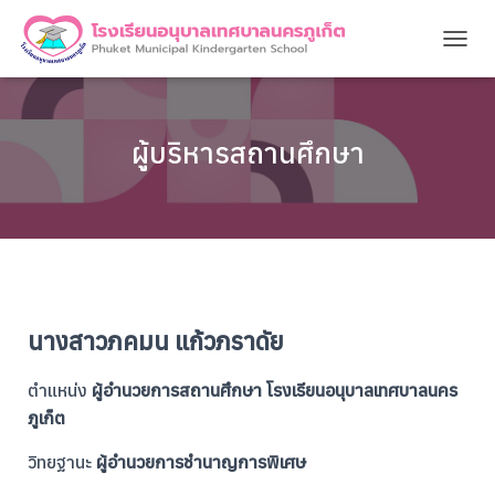
T
O
G
G
L
ผู้บริหารสถานศึกษา
E
N
A
V
I
G
A
T
I
นางสาวภคมน แก้วภราดัย
O
N
ตำแหน่ง
ผู้อำนวยการสถานศึกษา โรงเรียนอนุบาลเทศบาลนคร
ภูเก็ต
วิทยฐานะ
ผู้อำนวยการชำนาญการพิเศษ