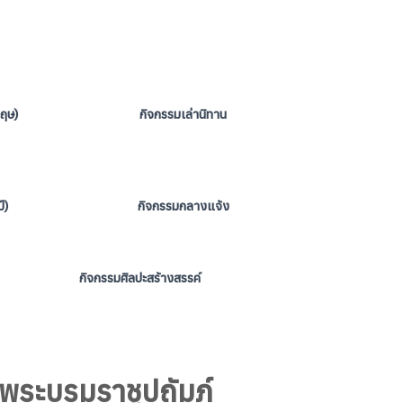
กฤษ)
กิจกรรมเล่านิทาน
์)
กิจกรรมกลางแจ้ง
กิจกรรมศิลปะสร้างสรรค์
นพระบรมราชูปถัมภ์